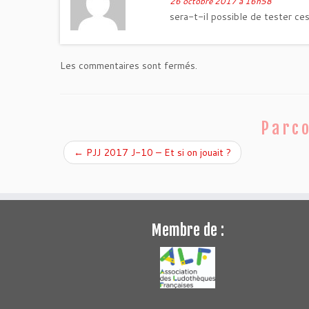
26 octobre 2017 à 16h58
sera-t-il possible de tester ces
Les commentaires sont fermés.
Parco
←
PJJ 2017 J-10 – Et si on jouait ?
Membre de :