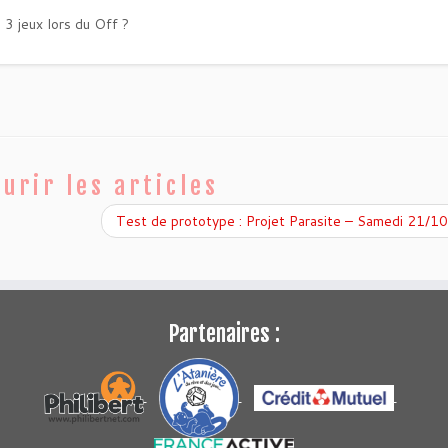
 3 jeux lors du Off ?
urir les articles
Test de prototype : Projet Parasite – Samedi 21/1
Partenaires :