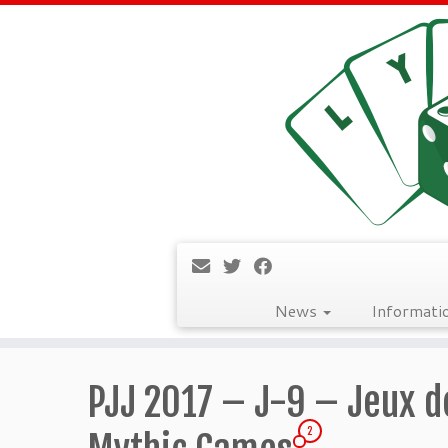
News
Informati
Passer
au
PJJ 2017 – J-9 – Jeux d
contenu
2