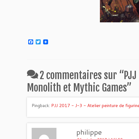
F
T
a
w
c
i
e
t
b
t
o
e
o
r
2 commentaires sur “
PJJ
k
Monolith et Mythic Games
”
Pingback:
PJJ 2017 - J-3 - Atelier peinture de figuri
philippe