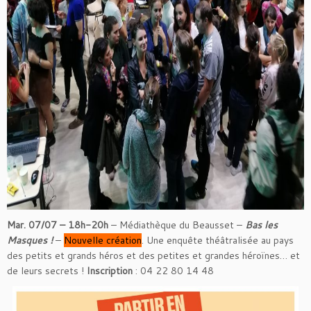
Mar. 07/07 – 18h-20h
– Médiathèque du Beausset –
Bas les
Masques !
–
Nouvelle création
. Une enquête théâtralisée au pays
des petits et grands héros et des petites et grandes héroïnes… et
de leurs secrets !
Inscription
: 04 22 80 14 48