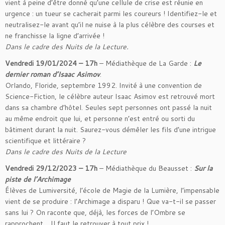
vient à peine d’être donné qu’une cellule de crise est réunie en
urgence : un tueur se cacherait parmi les coureurs ! Identifiez-le et
neutralisez-le avant qu’il ne nuise à la plus célèbre des courses et
ne franchisse la ligne d’arrivée !
Dans le cadre des Nuits de la Lecture.
Vendredi 19/01/2024 – 17h
– Médiathèque de La Garde :
Le
dernier roman d’Isaac Asimov
.
Orlando, Floride, septembre 1992. Invité à une convention de
Science-Fiction, le célèbre auteur Isaac Asimov est retrouvé mort
dans sa chambre d’hôtel. Seules sept personnes ont passé la nuit
au même endroit que lui, et personne n’est entré ou sorti du
bâtiment durant la nuit. Saurez-vous démêler les fils d’une intrigue
scientifique et littéraire ?
Dans le cadre des Nuits de la Lecture
Vendredi 29/12/2023 – 17h
– Médiathèque du Beausset :
Sur la
piste de l’Archimage
Élèves de Lumiversité, l’école de Magie de la Lumière, l’impensable
vient de se produire : l’Archimage a disparu ! Que va-t-il se passer
sans lui ? On raconte que, déjà, les forces de l’Ombre se
rapprochent… Il faut le retrouver à tout prix !