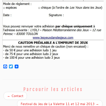
F
T
a
w
c
i
e
t
b
t
o
e
o
r
Parcourir les articles
k
←
Contact
Festival du Jeu de La Valette 11 et 12 mai 2013
→