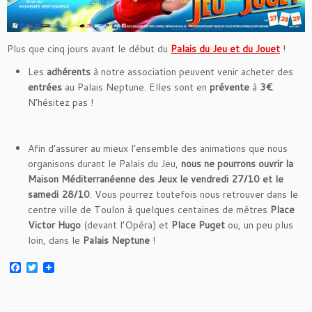
Plus que cinq jours avant le début du
Palais du Jeu et du Jouet
!
Les
adhérents
à notre association peuvent venir acheter des
entrées
au Palais Neptune. Elles sont en
prévente
à
3€
.
N’hésitez pas !
Afin d’assurer au mieux l’ensemble des animations que nous
organisons durant le Palais du Jeu,
nous ne pourrons ouvrir la
Maison Méditerranéenne des Jeux le vendredi 27/10 et le
samedi 28/10
. Vous pourrez toutefois nous retrouver dans le
centre ville de Toulon à quelques centaines de mètres
Place
Victor Hugo
(devant l’Opéra) et
Place Puget
ou, un peu plus
loin, dans le
Palais Neptune
!
F
T
a
w
c
i
e
t
b
t