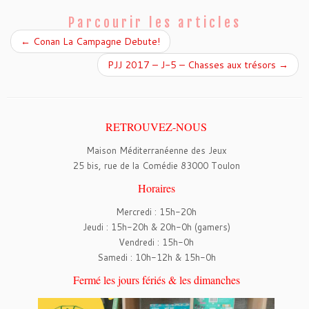
o
e
o
r
Parcourir les articles
k
←
Conan La Campagne Debute!
PJJ 2017 – J-5 – Chasses aux trésors
→
RETROUVEZ-NOUS
Maison Méditerranéenne des Jeux
25 bis, rue de la Comédie 83000 Toulon
Horaires
Mercredi : 15h-20h
Jeudi : 15h-20h & 20h-0h (gamers)
Vendredi : 15h-0h
Samedi : 10h-12h & 15h-0h
Fermé les jours fériés & les dimanches