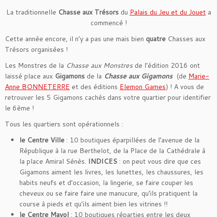
La traditionnelle
Chasse aux Trésors
du
Palais du Jeu et du Jouet
a
commencé !
Cette année encore, il n’y a pas une mais bien
quatre
Chasses aux
Trésors organisées !
Les Monstres de la
Chasse aux Monstres
de l’édition 2016 ont
laissé place aux
Gigamons
de la
Chasse aux Gigamons
(de
Marie-
Anne BONNETERRE
et des éditions
Elemon Games
) ! A vous de
retrouver les 5 Gigamons cachés dans votre quartier pour identifier
le 6ème !
Tous les quartiers sont opérationnels :
le Centre Ville
: 10 boutiques éparpillées de l’avenue de la
République à la rue Berthelot, de la Place de la Cathédrale à
la place Amiral Sénès.
INDICES
: on peut vous dire que ces
Gigamons aiment les livres, les lunettes, les chaussures, les
habits neufs et d’occasion, la lingerie, se faire couper les
cheveux ou se faire faire une manucure, qu’ils pratiquent la
course à pieds et qu’ils aiment bien les vitrines !!
le Centre Mayol
: 10 boutiques réparties entre les deux