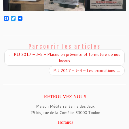
F
T
a
w
c
i
e
t
b
t
o
e
o
r
Parcourir les articles
k
←
PJJ 2017 – J-5 – Places en prévente et fermeture de nos
locaux
PJJ 2017 – J-4 – Les expositions
→
RETROUVEZ-NOUS
Maison Méditerranéenne des Jeux
25 bis, rue de la Comédie 83000 Toulon
Horaires