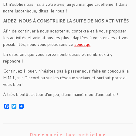
Et n’oubliez pas : si, à votre avis, un jeu manque cruellement dans
notre ludothèque, dites-le nous !
AIDEZ-NOUS À CONSTRUIRE LA SUITE DE NOS ACTIVITÉS
Afin de continuer à nous adapter au contexte et à vous proposer
les activités et animations les plus adaptées à vous envies et vos
possibilités, nous vous proposons ce
sondage
.
En espérant que vous serez nombreuses et nombreux à y
répondre !
Continuez à jouer, n’hésitez pas à passer nous faire un coucou à la
M.M.J., sur Discord ou sur les réseaux sociaux et surtout portez-
vous bien !
À très bientôt autour d’un jeu, d’une manière ou d’une autre !
F
T
a
w
c
i
e
t
b
t
o
e
o
r
Parcourir les articles