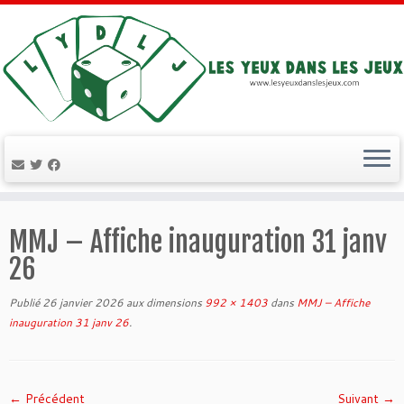
Passer
au
MMJ – Affiche inauguration 31 janv
contenu
26
Publié
26 janvier 2026
aux dimensions
992 × 1403
dans
MMJ – Affiche
inauguration 31 janv 26
.
← Précédent
Suivant →