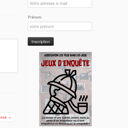
Prénom
ousse
→