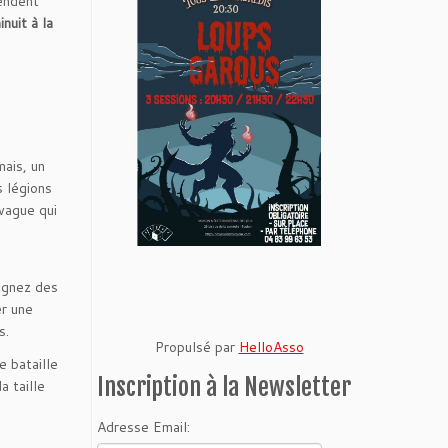
tendent
nuit à la
ais, un
s légions
 vague qui
signez des
er une
s.
Propulsé par
HelloAsso
 bataille
Inscription à la Newsletter
a taille
Adresse Email: