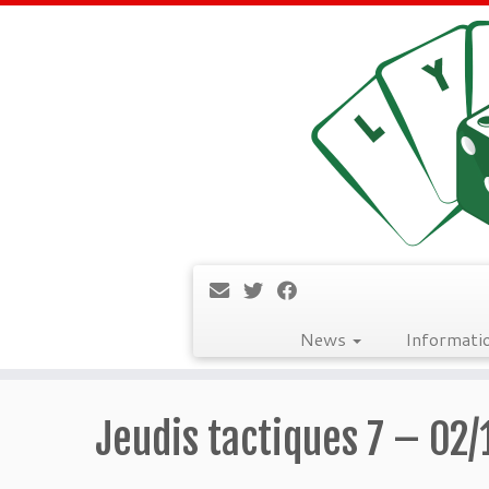
News
Informati
Passer
au
Jeudis tactiques 7 – 02/
contenu