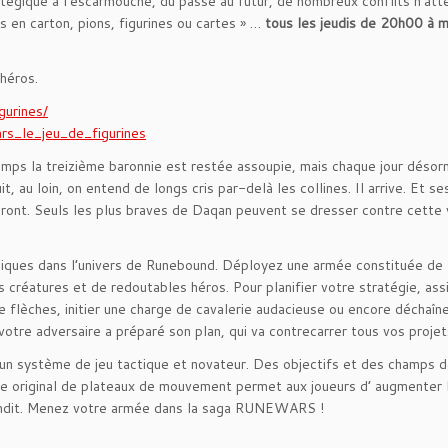
tratégique à l’escarmouche, du passé au futur, de nombreux conflits n’at
s en carton, pions, figurines ou cartes » …
tous les jeudis de 20h00 à mi
 héros.
gurines/
ars_le_jeu_de_figurines
mps la treizième baronnie est restée assoupie, mais chaque jour désorm
t, au loin, on entend de longs cris par-delà les collines. Il arrive. Et se
indront. Seuls les plus braves de Daqan peuvent se dresser contre cette
iques dans l’univers de Runebound. Déployez une armée constituée de
es créatures et de redoutables héros. Pour planifier votre stratégie, as
 flèches, initier une charge de cavalerie audacieuse ou encore déchaîn
votre adversaire a préparé son plan, qui va contrecarrer tous vos projet
 système de jeu tactique et novateur. Des objectifs et des champs de
me original de plateaux de mouvement permet aux joueurs d’ augmenter l
grandit. Menez votre armée dans la saga RUNEWARS !