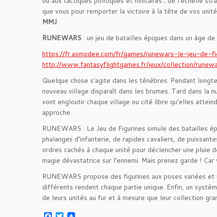
ou aux tactiques politiques et militaires ; de l’échelle s
que vous pour remporter la victoire à la tête de vos unité
MMJ
.
RUNEWARS
: un jeu de batailles épiques dans un âge de
https://fr.asmodee.com/fr/games/runewars-le-jeu-de-fi
http://www.fantasyflightgames.fr/jeux/collection/runew
Quelque chose s’agite dans les ténèbres. Pendant longte
nouveau village disparaît dans les brumes. Tard dans la nui
vont engloutir chaque village ou cité libre qu’elles atte
approche.
RUNEWARS : Le Jeu de Figurines simule des batailles ép
phalanges d’infanterie, de rapides cavaliers, de puissant
ordres cachés à chaque unité pour déclencher une pluie de
magie dévastatrice sur l’ennemi. Mais prenez garde ! Car 
RUNEWARS propose des figurines aux poses variées et un
différents rendent chaque partie unique. Enfin, un systè
de leurs unités au fur et à mesure que leur collection 
F
T