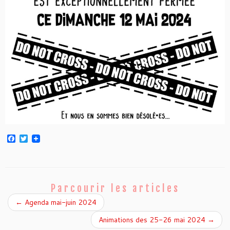
F
T
a
w
c
i
e
t
b
t
o
e
o
r
Parcourir les articles
k
←
Agenda mai-juin 2024
Animations des 25-26 mai 2024
→