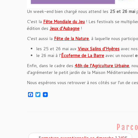
Un week-end bien chargé nous attend les
25 et 26 mai
p
C’est la
Fête Mondiale du Jeu
! Les festivals se multipli
édition des
Jeux d’Aubagne
!
C’est aussi la
Fête de la Nature
, à laquelle nous partici
les 25 et 26 mai aux
Vieux Salins d’Hyères
avec no
le 26 mai à l’
Écoferme de La Barre
avec un nouvel
e
Enfin, dans le cadre des
48h de l’Agriculture Urbaine
, no
d’agrémenter le petit jardin de la Maison Méditerranéen
Nous espérons vous retrouver à nos côtés sur l’un de ce
F
T
a
w
c
i
e
t
b
t
o
e
o
r
Parco
k