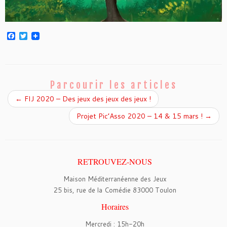
F
T
a
w
c
i
e
t
b
t
o
e
o
r
Parcourir les articles
k
←
FIJ 2020 – Des jeux des jeux des jeux !
Projet Pic’Asso 2020 – 14 & 15 mars !
→
RETROUVEZ-NOUS
Maison Méditerranéenne des Jeux
25 bis, rue de la Comédie 83000 Toulon
Horaires
Mercredi : 15h-20h