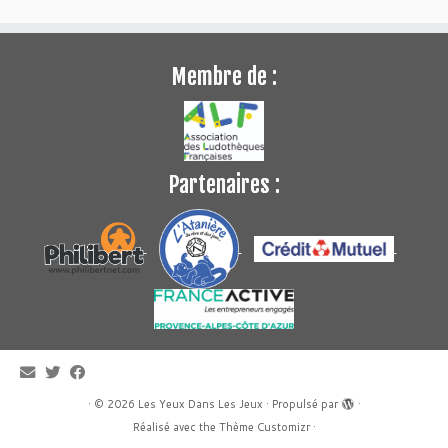
Membre de :
Partenaires :
·
© 2026
Les Yeux Dans Les Jeux
·
Propulsé par
·
Réalisé avec the
Thème Customizr
·