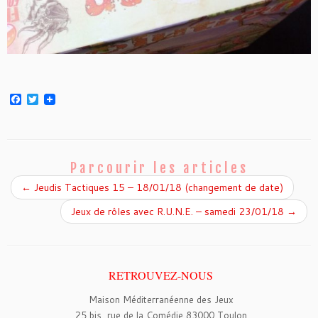
F
T
a
w
c
i
e
t
b
t
o
e
o
r
Parcourir les articles
k
←
Jeudis Tactiques 15 – 18/01/18 (changement de date)
Jeux de rôles avec R.U.N.E. – samedi 23/01/18
→
RETROUVEZ-NOUS
Maison Méditerranéenne des Jeux
25 bis, rue de la Comédie 83000 Toulon