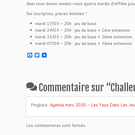
Axel vous donne rendez-vous quatre mardis d’affilée pour
Sur inscription, places limitées !
mardi 17/03 – 20h : jeu de base
mardi 24/03 – 20h : jeu de base + 1ère extension
mardi 31/03 – 20h : jeu de base + 2ème extension
mardi 07/04 – 20h : jeu de base + 3ème extension
F
T
a
w
c
i
e
t
b
t
o
e
o
r
Commentaire sur “
Challe
k
Pingback:
Agenda mars 2020 – Les Yeux Dans Les Jeu
Les commentaires sont fermés.