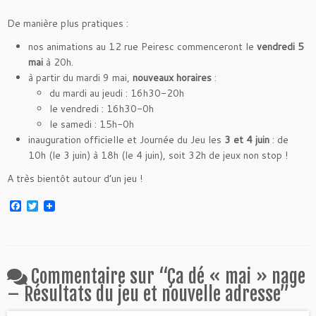
De manière plus pratiques :
nos animations au 12 rue Peiresc commenceront le
vendredi 5
mai
à 20h.
à partir du mardi 9 mai,
nouveaux horaires
:
du mardi au jeudi : 16h30-20h
le vendredi : 16h30-0h
le samedi : 15h-0h
inauguration officielle et Journée du Jeu les
3 et 4 juin
: de
10h (le 3 juin) à 18h (le 4 juin), soit 32h de jeux non stop !
A très bientôt autour d’un jeu !
F
T
a
w
c
i
e
t
b
t
o
e
o
r
Commentaire sur “
Ça dé « mai » nage
k
– Résultats du jeu et nouvelle adresse
”