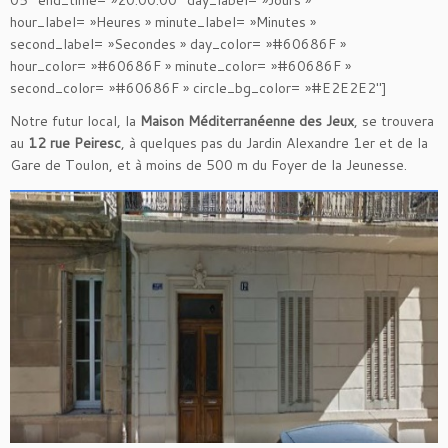
05″ end_time= »20:00:00″ day_label= »Jours »
hour_label= »Heures » minute_label= »Minutes »
second_label= »Secondes » day_color= »#60686F »
hour_color= »#60686F » minute_color= »#60686F »
second_color= »#60686F » circle_bg_color= »#E2E2E2″]
Notre futur local, la
Maison Méditerranéenne des Jeux
, se trouvera
au
12 rue Peiresc
, à quelques pas du Jardin Alexandre 1er et de la
Gare de Toulon, et à moins de 500 m du Foyer de la Jeunesse.