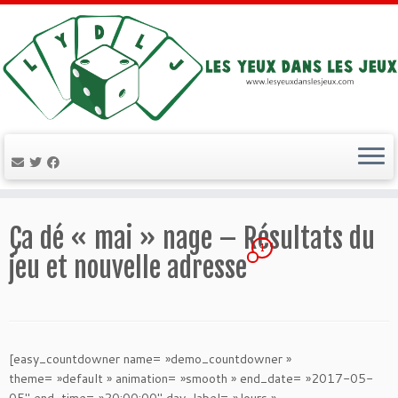
Passer
au
Ça dé « mai » nage – Résultats du
contenu
1
jeu et nouvelle adresse
[easy_countdowner name= »demo_countdowner »
theme= »default » animation= »smooth » end_date= »2017-05-