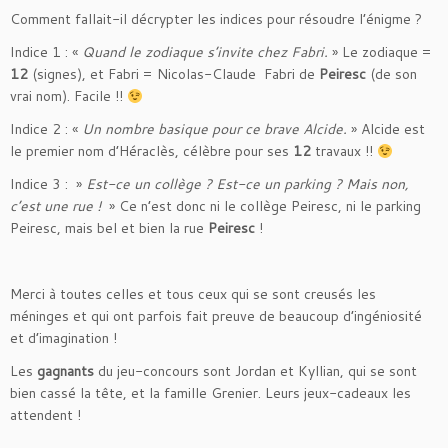
Comment fallait-il décrypter les indices pour résoudre l’énigme ?
Indice 1 : «
Quand le zodiaque s’invite chez Fabri.
» Le zodiaque =
12
(signes), et Fabri = Nicolas-Claude Fabri de
Peiresc
(de son
vrai nom). Facile !!
Indice 2 : «
Un nombre basique pour ce brave Alcide.
» Alcide est
le premier nom d’Héraclès, célèbre pour ses
12
travaux !!
Indice 3 : »
Est-ce un collège ? Est-ce un parking ? Mais non,
c’est une rue !
» Ce n’est donc ni le collège Peiresc, ni le parking
Peiresc, mais bel et bien la rue
Peiresc
!
Merci à toutes celles et tous ceux qui se sont creusés les
méninges et qui ont parfois fait preuve de beaucoup d’ingéniosité
et d’imagination !
Les
gagnants
du jeu-concours sont Jordan et Kyllian, qui se sont
bien cassé la tête, et la famille Grenier. Leurs jeux-cadeaux les
attendent !