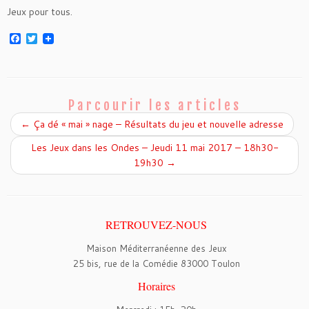
Jeux pour tous.
F
T
a
w
c
i
e
t
b
t
o
e
o
r
Parcourir les articles
k
←
Ça dé « mai » nage – Résultats du jeu et nouvelle adresse
Les Jeux dans les Ondes – Jeudi 11 mai 2017 – 18h30-
19h30
→
RETROUVEZ-NOUS
Maison Méditerranéenne des Jeux
25 bis, rue de la Comédie 83000 Toulon
Horaires