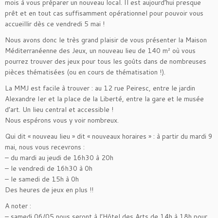
mois à vous préparer un nouveau local. Il est aujourd’hui presque
prêt et en tout cas suffisamment opérationnel pour pouvoir vous
accueillir dès ce vendredi 5 mai !
Nous avons donc le très grand plaisir de vous présenter la Maison
Méditerranéenne des Jeux, un nouveau lieu de 140 m² où vous
pourrez trouver des jeux pour tous les goûts dans de nombreuses
pièces thématisées (ou en cours de thématisation !).
La MMJ est facile à trouver : au 12 rue Peiresc, entre le jardin
Alexandre Ier et la place de la Liberté, entre la gare et le musée
d’art. Un lieu central et accessible !
Nous espérons vous y voir nombreux.
Qui dit « nouveau lieu » dit « nouveaux horaires » : à partir du mardi 9
mai, nous vous recevrons :
– du mardi au jeudi de 16h30 à 20h
– le vendredi de 16h30 à 0h
– le samedi de 15h à 0h
Des heures de jeux en plus !!
A noter :
– samedi 06/05 nous seront à l’Hôtel des Arts de 14h à 18h pour