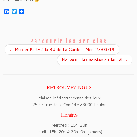
F
T
a
w
c
i
e
t
b
t
o
e
o
r
Parcourir les articles
k
←
Murder Party à la BU de La Garde – Mer. 27/03/19
Nouveau : les soirées du Jeu-di
→
RETROUVEZ-NOUS
Maison Méditerranéenne des Jeux
25 bis, rue de la Comédie 83000 Toulon
Horaires
Mercredi : 15h-20h
Jeudi : 15h-20h & 20h-0h (gamers)