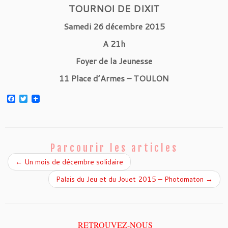
TOURNOI DE DIXIT
Samedi 26 décembre 2015
A 21h
Foyer de la Jeunesse
11 Place d’Armes – TOULON
F
T
a
w
c
i
e
t
b
t
o
e
o
r
Parcourir les articles
k
←
Un mois de décembre solidaire
Palais du Jeu et du Jouet 2015 – Photomaton
→
RETROUVEZ-NOUS