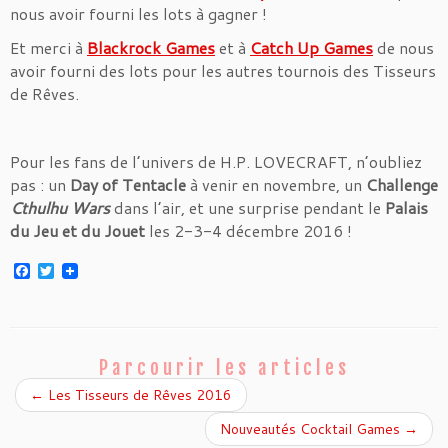
nous avoir fourni les lots à gagner !
Et merci à
Blackrock Games
et à
Catch Up Games
de nous
avoir fourni des lots pour les autres tournois des Tisseurs
de Rêves.
Pour les fans de l’univers de H.P. LOVECRAFT, n’oubliez
pas : un
Day of Tentacle
à venir en novembre, un
Challenge
Cthulhu Wars
dans l’air, et une surprise pendant le
Palais
du Jeu et du Jouet
les 2-3-4 décembre 2016 !
F
T
a
w
c
i
e
t
b
t
o
e
o
r
Parcourir les articles
k
←
Les Tisseurs de Rêves 2016
Nouveautés Cocktail Games
→