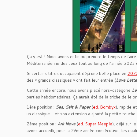
Ça y est ! Nous avons enfin pu prendre le temps de fair
Méditerranéenne des Jeux tout au long de l’année 2023 et, 
Si certains titres occupaient déjà une belle place en
202
des « grands classiques » ont fait leur entrée (
Love Lette
Cette année encore, nous avons placé hors-catégorie
Le
parties hebdomadaires. Ça aurait été de la triche de le p
1ère position :
Sea, Salt & Paper
(
ed. Bombyx
), rapide e
un classique – et son extension a ajouté la petite touche d’
2ème position :
Ark Nova
(
ed. Super Meeple
), déjà sur l
avons accueilli, pour la 2ème année consécutive, les qual