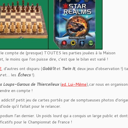
e le compte de (presque) TOUTES les parties jouées à la Maison
le moins que l’on puisse dire, c’est que le bilan est varié !
2
, d’autres ont disparu (
Gobb’it
et
Twin It
, deux jeux d’observation !) t
r
et… les
Échecs
!).
s Loups-Garous de Thiercelieux
(
ed. Lui-Même
),car nous en organiso
rendre en compte !
t addictif petit jeu de cartes portés par de somptueuses photos d’origa
iode qu’il fallait pour le relancer.
e podium l’an dernier. Un poids lourd qui a conquis un large public et don
ificatifs pour le Championnat de France !