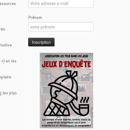
ressources
Prénom
rès
tuitive
 ») et les
mplaire
g les plus