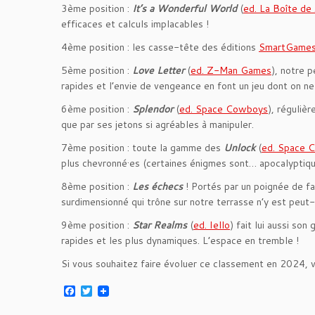
3ème position :
It’s a Wonderful World
(
ed. La Boîte de
efficaces et calculs implacables !
4ème position : les casse-tête des éditions
SmartGame
5ème position :
Love Letter
(
ed. Z-Man Games
), notre 
rapides et l’envie de vengeance en font un jeu dont on ne
6ème position :
Splendor
(
ed. Space Cowboys
), réguliè
que par ses jetons si agréables à manipuler.
7ème position : toute la gamme des
Unlock
(
ed. Space 
plus chevronné·es (certaines énigmes sont… apocalyptique
8ème position :
Les échecs
! Portés par un poignée de fa
surdimensionné qui trône sur notre terrasse n’y est peut-
9ème position :
Star Realms
(
ed. Iello
) fait lui aussi son
rapides et les plus dynamiques. L’espace en tremble !
Si vous souhaitez faire évoluer ce classement en 2024, v
F
T
a
w
c
i