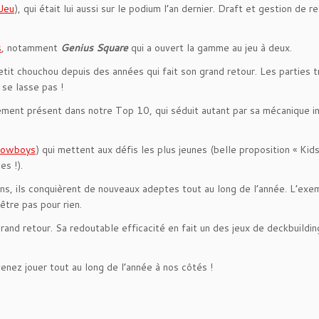
 Jeu
), qui était lui aussi sur le podium l’an dernier. Draft et gestion de 
s
, notamment
Genius Square
qui a ouvert la gamme au jeu à deux.
petit chouchou depuis des années qui fait son grand retour. Les parties t
 se lasse pas !
rement présent dans notre Top 10, qui séduit autant par sa mécanique in
Cowboys
) qui mettent aux défis les plus jeunes (belle proposition « Kids
s !).
ns, ils conquièrent de nouveaux adeptes tout au long de l’année. L’exe
être pas pour rien.
 grand retour. Sa redoutable efficacité en fait un des jeux de deckbuildin
enez jouer tout au long de l’année à nos côtés !