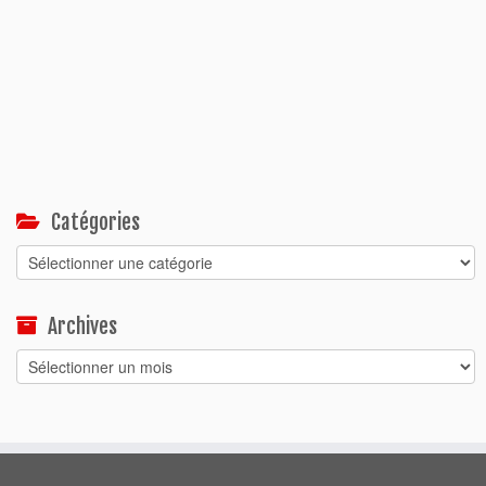
Catégories
Catégories
Archives
Archives