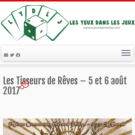
Passer
au
Les Tisseurs de Rêves – 5 et 6 août
contenu
1
2017