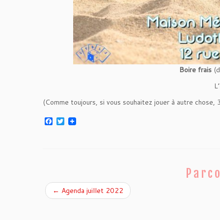
Boire frais
(d
L’
(Comme toujours, si vous souhaitez jouer à autre chose, 3
F
T
a
w
c
i
e
t
b
t
o
e
o
r
Parco
k
←
Agenda juillet 2022