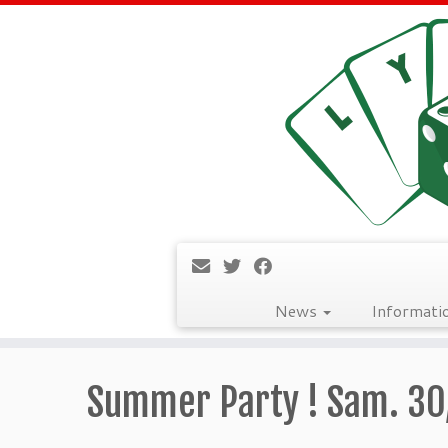
News
Informati
Passer
au
Summer Party ! Sam. 30
contenu