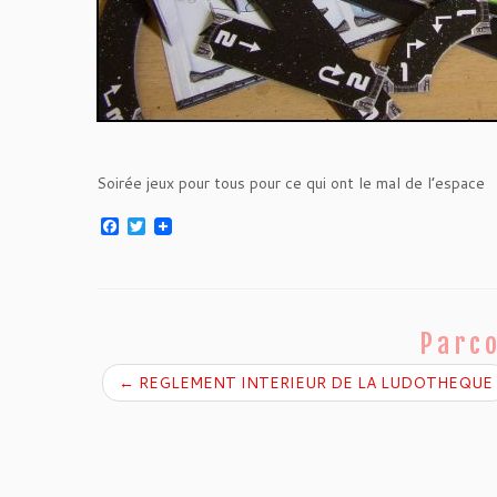
Soirée jeux pour tous pour ce qui ont le mal de l’espace
F
T
a
w
c
i
e
t
b
t
o
e
o
r
Parco
k
←
REGLEMENT INTERIEUR DE LA LUDOTHEQUE