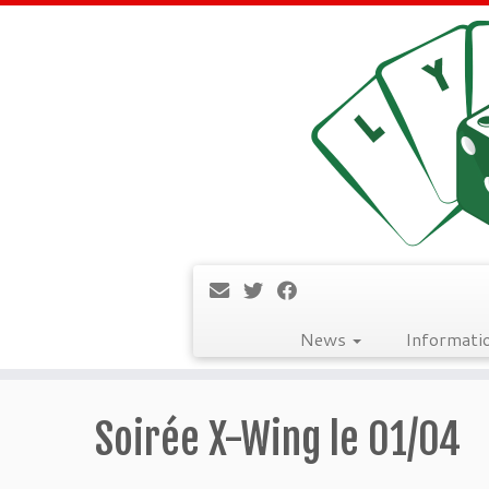
News
Informati
Passer
au
Soirée X-Wing le 01/04
contenu