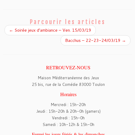
c
i
e
t
b
t
o
e
o
r
Parcourir les articles
k
←
Soirée jeux d’ambiance – Ven. 15/03/19
Bacchus – 22-23-24/03/19
→
RETROUVEZ-NOUS
Maison Méditerranéenne des Jeux
25 bis, rue de la Comédie 83000 Toulon
Horaires
Mercredi : 15h-20h
Jeudi : 15h-20h & 20h-0h (gamers)
Vendredi : 15h-0h
Samedi : 10h-12h & 15h-0h
Fermé les jours fériés & les dimanches