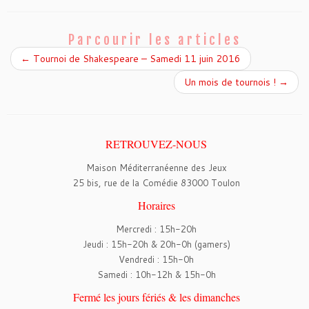
e
t
b
t
o
e
o
r
Parcourir les articles
k
←
Tournoi de Shakespeare – Samedi 11 juin 2016
Un mois de tournois !
→
RETROUVEZ-NOUS
Maison Méditerranéenne des Jeux
25 bis, rue de la Comédie 83000 Toulon
Horaires
Mercredi : 15h-20h
Jeudi : 15h-20h & 20h-0h (gamers)
Vendredi : 15h-0h
Samedi : 10h-12h & 15h-0h
Fermé les jours fériés & les dimanches