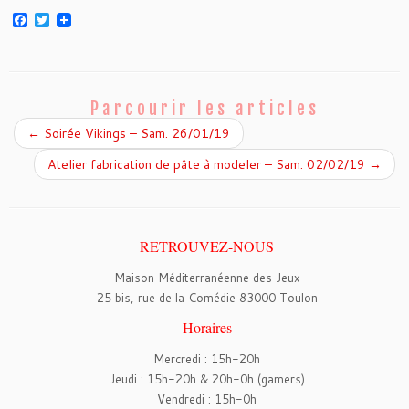
F
T
a
w
c
i
e
t
b
t
o
e
o
r
Parcourir les articles
k
←
Soirée Vikings – Sam. 26/01/19
Atelier fabrication de pâte à modeler – Sam. 02/02/19
→
RETROUVEZ-NOUS
Maison Méditerranéenne des Jeux
25 bis, rue de la Comédie 83000 Toulon
Horaires
Mercredi : 15h-20h
Jeudi : 15h-20h & 20h-0h (gamers)
Vendredi : 15h-0h