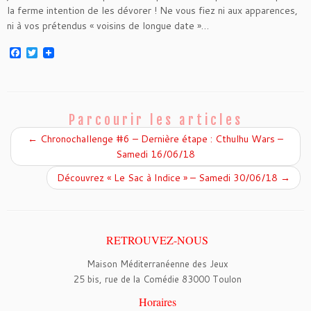
la ferme intention de les dévorer ! Ne vous fiez ni aux apparences,
ni à vos prétendus « voisins de longue date »…
F
T
a
w
c
i
e
t
b
t
o
e
o
r
Parcourir les articles
k
←
Chronochallenge #6 – Dernière étape : Cthulhu Wars –
Samedi 16/06/18
Découvrez « Le Sac à Indice » – Samedi 30/06/18
→
RETROUVEZ-NOUS
Maison Méditerranéenne des Jeux
25 bis, rue de la Comédie 83000 Toulon
Horaires