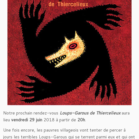
Notre prochain rendez-vous
Loups-Garous de Thiercelieux
aura
lieu
vendredi 29 juin
2018 à partir de
20h
.
Une fois encore, les pauvres villageois vont tenter de percer à
jours les terribles Loups-Garous qui se terrent parmi eux et qui ont