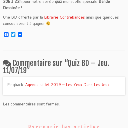
20h à 22h
pour notre soirée
quiz
mensuelle spéciale
Bande
Dessinée
!
Une BD offerte par la
Librairie Contrebandes
ainsi que quelques
consos seront à gagner
F
T
a
w
c
i
e
t
b
t
o
e
o
r
Commentaire sur “
Quiz BD – Jeu.
k
11/07/19
”
Pingback:
Agenda juillet 2019 – Les Yeux Dans Les Jeux
Les commentaires sont fermés.
Parcourir les articles