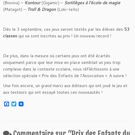
(Bioviva) –
Kontour
(Gigamic) –
Sortilèges à l’école de magie
(Matagot) –
Troll & Dragon
(Loki-Iello)
Dès le 3 septembre, ces jeux seront testés par les élèves des
53
classes
qui se sont inscrites au prix ! Un nouveau record !
De plus, dans la mesure où certains jeux ont été écartés
uniquement parce que leur mise en place semblait un peu trop
complexe dans le contexte scolaire, nous réfléchissons à une
sélection spéciale « Prix des Enfants de l’Association ». A suivre !
Une fois encore, un grand merci aux éditeurs qui ont joué le jeu et
aux testeurs qui ont essayé toutes ces nouveautés !
F
T
a
w
c
i
e
t
b
t
o
e
o
r
Commentaire sur “
Prix des Enfants du