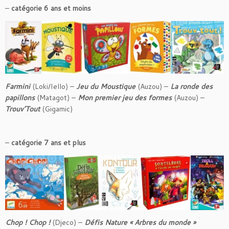
–
catégorie 6 ans et moins
Farmini
(Loki/Iello) –
Jeu du Moustique
(Auzou) –
La ronde des
papillons
(Matagot) –
Mon premier jeu des formes
(Auzou) –
Trouv’Tout
(Gigamic)
–
catégorie 7 ans et plus
Chop ! Chop !
(Djeco) –
Défis Nature « Arbres du monde »