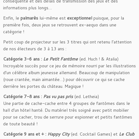
conséquente et des délais de transmission des jeux et des
informations plus longs…
Enfin, le
palmarès
lui-même est
exceptionnel
puisque, pour la
première fois, deux jeux se retrouvent ex-aequo dans une
catégorie !
Petit coup de projecteur sur les 3 titres qui ont retenu l’attention
de nos électeurs de 3 à 13 ans :
Catégorie 3-6 ans :
Le Petit Fantôme
(ed. Huch ! & Atalia)
Incroyable succès pour ce jeu de mémoire nourri par les illustrations
d’un célèbre album jeunesse allemand. Beaucoup de manipulation
(roue crantée, main aimantée…) pour découvrir ce qui se cache
derrière les portes du château. Magique !
Catégorie 7-8 ans :
Pas vu pas pris
(ed. Letheia)
Une partie de cache-cache entre 4 groupes de fantômes dans le
hall d’un hôtel hanté. Du matériel très soigné avec petit mobilier
pour se cacher, trou de serrure pour espionner et petits fantômes
de toute beauté !
Catégorie 9 ans et + :
Happy City
(ed. Cocktail Games) et
Le Club