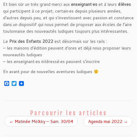
Et bien sûr un très grand merci aux
enseignant·es
et à leurs
élèves
qui participent à ce projet, certain·es depuis plusieurs années,
d’autres depuis peu, et qui s’investissent avec passion et constance
dans un dispositif qui nous permet de proposer aux écoles de l’aire
toulonnaise des nouveautés ludiques toujours plus intéressantes.
Le
Prix des Enfants 2022
est désormais sur les rails :
– les maisons d’édition peuvent d’ores et déjà nous proposer leurs
nouveautés ludiques
– les enseignant·es intéressé·es peuvent s’inscrire
En avant pour de nouvelles aventures ludiques
F
T
a
w
c
i
e
t
b
t
o
e
o
r
Parcourir les articles
k
←
Matinée Mölkky – Sam. 30/04
Agenda mai 2022
→