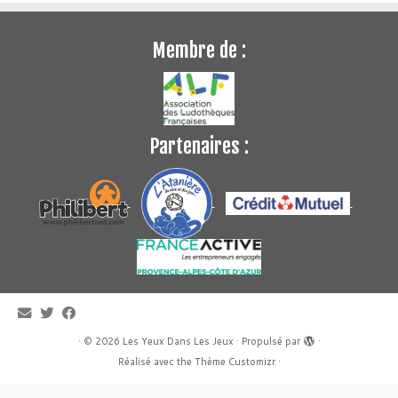
Membre de :
Partenaires :
·
© 2026
Les Yeux Dans Les Jeux
·
Propulsé par
·
Réalisé avec the
Thème Customizr
·
WP2Social Auto Publish
Powered By :
XYZScripts.com