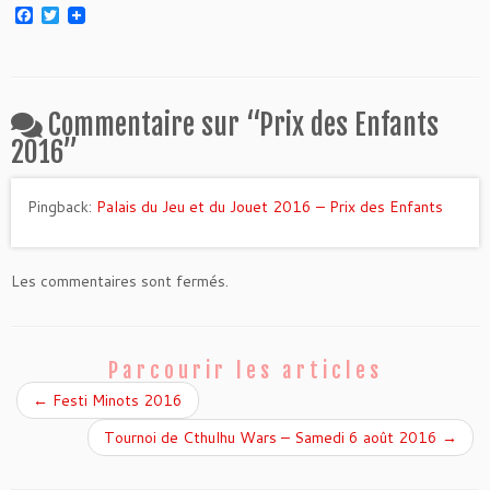
F
T
a
w
c
i
e
t
b
t
o
e
o
r
Commentaire sur “
Prix des Enfants
k
2016
”
Pingback:
Palais du Jeu et du Jouet 2016 – Prix des Enfants
Les commentaires sont fermés.
Parcourir les articles
←
Festi Minots 2016
Tournoi de Cthulhu Wars – Samedi 6 août 2016
→