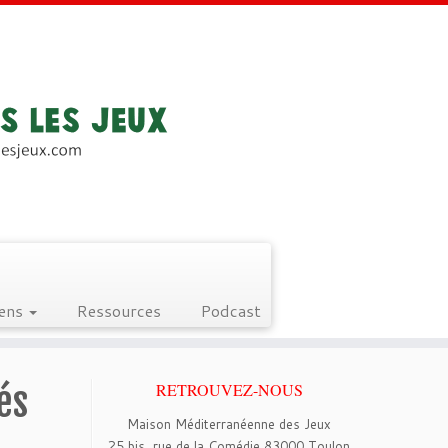
iens
Ressources
Podcast
és
RETROUVEZ-NOUS
Maison Méditerranéenne des Jeux
25 bis, rue de la Comédie 83000 Toulon