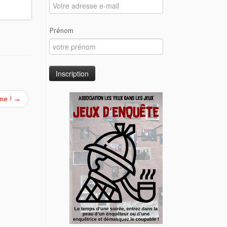
Prénom
me !
→