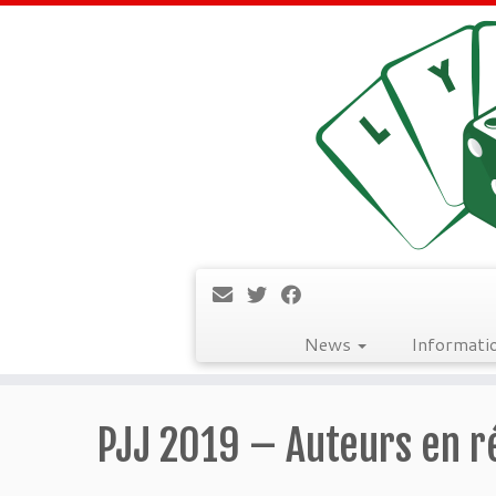
News
Informati
Passer
au
PJJ 2019 – Auteurs en 
contenu