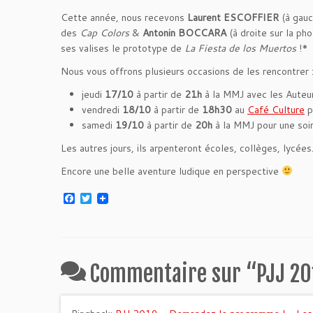
Cette année, nous recevons
Laurent ESCOFFIER
(à gauc
des
Cap Colors
&
Antonin BOCCARA
(à droite sur la pho
ses valises le prototype de
La Fiesta de los Muertos
!*
Nous vous offrons plusieurs occasions de les rencontrer 
jeudi
17/10
à partir de
21h
à la MMJ avec les Auteu
vendredi
18/10
à partir de
18h30
au
Café Culture
p
samedi
19/10
à partir de
20h
à la MMJ pour une soir
Les autres jours, ils arpenteront écoles, collèges, lycée
Encore une belle aventure ludique en perspective
F
T
a
w
c
i
e
t
b
t
o
e
o
r
Commentaire sur “
PJJ 20
k