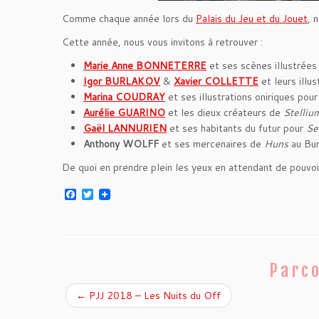
Comme chaque année lors du
Palais du Jeu et du Jouet
, 
Cette année, nous vous invitons à retrouver :
Marie Anne BONNETERRE
et ses scènes illustrée
Igor BURLAKOV
&
Xavier COLLETTE
et leurs illu
Marina COUDRAY
et ses illustrations oniriques pou
Aurélie GUARINO
et les dieux créateurs de
Stelliu
Gaël LANNURIEN
et ses habitants du futur pour
Se
Anthony WOLFF
et ses mercenaires de
Huns
au Bur
De quoi en prendre plein les yeux en attendant de pouvoir 
F
T
a
w
c
i
e
t
b
t
o
e
o
r
Parco
k
←
PJJ 2018 – Les Nuits du Off