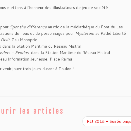
nous mettons à l’honneur des
illustrateurs
de jeu de société.
s pour
Spot the difference
au rdc de la médiathèque du Pont du Las
strations de lieux et de personnages pour
Mysterum
au Pathé Liberté
r
Dixit 7
au Monoprix
m
dans la Station Maritime du Réseau Mistral
eders – Exodus
, dans la Station Maritime du Réseau Mistral
eau Information Jeunesse, Place Raimu
venir jouer trois jours durant à Toulon !
urir les articles
PJJ 2018 – Soirée enq