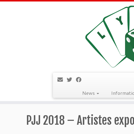
News
Informati
Passer
au
PJJ 2018 – Artistes exp
contenu