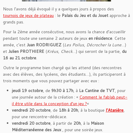
Nous l’avons déjà évoqué il y a quelques jours à propos des
tournois de jeux de plateau
: le
Palais du Jeu et du Jouet
approche à
grands pas.
Pour la 2ème année consécutive, nous avons la chance d’accueillir
pendant toute une semaine 2 auteurs de jeux
en résidence
. Cette
année, c’est
Juan RODRIGUEZ
(
Les Poilus
,
Décrocher la Lune
…)
et
Julien PROTHIERE
(
Kréus
,
Check
…) qui seront de la partie,
du
16 au 21 octobre
.
Outre le programme bien chargé qui les attend (des rencontres
avec des élèves, des lycéens, des étudiants…), ils participeront à
trois moments que vous pouvez partager avec eux :
jeudi 19 octobre
, de
9h30 à 17h
, à
La Cantine de TVT
, pour
une journée autour de la création : «
Comment le fablab peut-
il être utile dans la conception d’un jeu ?
«
vendredi 20 octobre
, de
18h à 20h
, à la boutique
l’Atanière
,
pour une rencontre-dédicace.
vendredi 20 octobre
, à partir de
20h
, à la
Maison
Méditerranéenne des Jeux
, pour une soirée jeux.