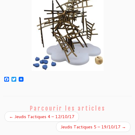
F
T
a
w
c
i
e
t
b
t
o
e
o
r
Parcourir les articles
k
←
Jeudis Tactiques 4 – 12/10/17
Jeudis Tactiques 5 – 19/10/17
→