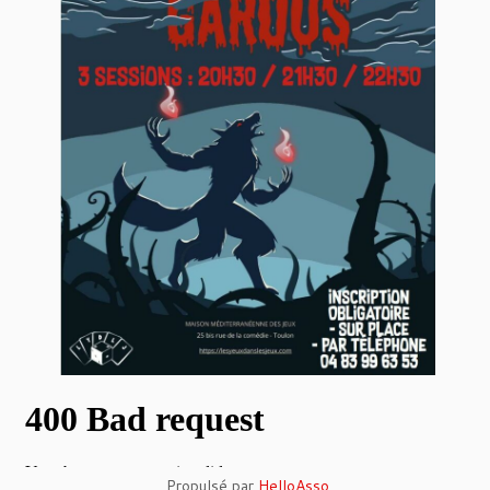
Propulsé par
HelloAsso