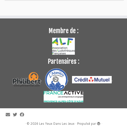
Membre de :
Partenaires :
·
© 2026
Les Yeux Dans Les Jeux
·
Propulsé par
·