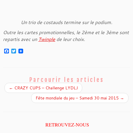
Un trio de costauds termine sur le podium.
Outre les cartes promotionnelles, le 2ème et le 3ème sont
repartis avec un
Twinple
de leur choix.
F
T
a
w
c
i
e
t
b
t
o
e
o
r
Parcourir les articles
k
←
CRAZY CUPS – Challenge LYDLJ
Fête mondiale du jeu – Samedi 30 mai 2015
→
RETROUVEZ-NOUS