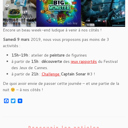
Encore un beau week-end ludique à venir à nos côtés !
Samedi 9 mars
2019, nous vous proposons pas moins de 3
activités :
15h-19h
: atelier de
peinture
de figurines
à partir de
15h
:
découverte
des
jeux rapportés
du Festival
des Jeux de Cannes.
à partir de
21h
:
Challenge
Captain Sonar
#3 !
De quoi avoir envie de passer cette journée – et une partie de la
nuit
– à nos côtés !
F
T
a
w
c
i
e
t
b
t
o
e