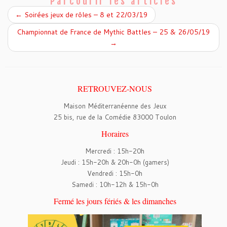
o
r
Parcourir les articles
k
←
Soirées jeux de rôles – 8 et 22/03/19
Championnat de France de Mythic Battles – 25 & 26/05/19
→
RETROUVEZ-NOUS
Maison Méditerranéenne des Jeux
25 bis, rue de la Comédie 83000 Toulon
Horaires
Mercredi : 15h-20h
Jeudi : 15h-20h & 20h-0h (gamers)
Vendredi : 15h-0h
Samedi : 10h-12h & 15h-0h
Fermé les jours fériés & les dimanches