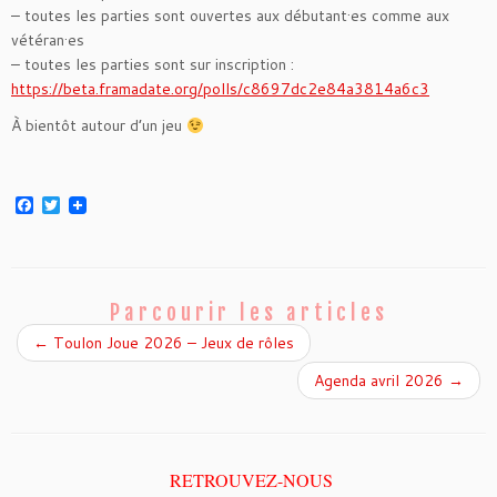
– toutes les parties sont ouvertes aux débutant·es comme aux
vétéran·es
– toutes les parties sont sur inscription :
https://beta.framadate.org/polls/c8697dc2e84a3814a6c3
À bientôt autour d’un jeu
F
T
a
w
c
i
e
t
b
t
o
e
o
r
Parcourir les articles
k
←
Toulon Joue 2026 – Jeux de rôles
Agenda avril 2026
→
RETROUVEZ-NOUS