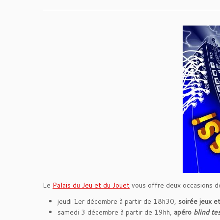
Le
Palais du Jeu et du Jouet
vous offre deux occasions de
jeudi 1er décembre à partir de 18h30,
soirée jeux et
samedi 3 décembre à partir de 19hh,
apéro
blind te