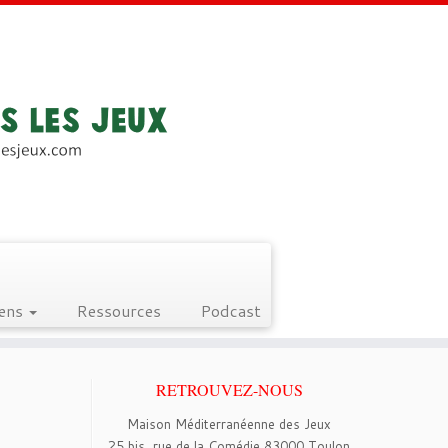
iens
Ressources
Podcast
RETROUVEZ-NOUS
Maison Méditerranéenne des Jeux
25 bis, rue de la Comédie 83000 Toulon