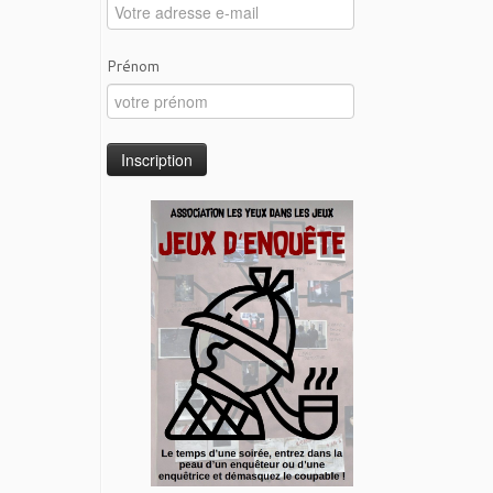
Prénom