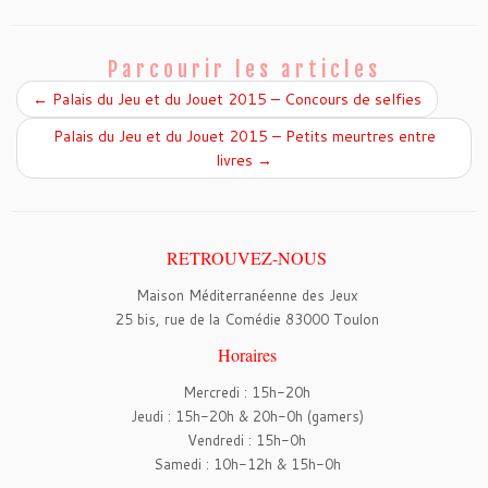
e
t
b
t
o
e
o
r
Parcourir les articles
k
←
Palais du Jeu et du Jouet 2015 – Concours de selfies
Palais du Jeu et du Jouet 2015 – Petits meurtres entre
livres
→
RETROUVEZ-NOUS
Maison Méditerranéenne des Jeux
25 bis, rue de la Comédie 83000 Toulon
Horaires
Mercredi : 15h-20h
Jeudi : 15h-20h & 20h-0h (gamers)
Vendredi : 15h-0h
Samedi : 10h-12h & 15h-0h