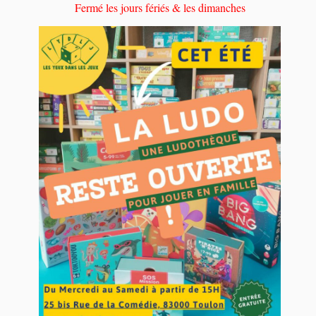
Fermé les jours fériés & les dimanches