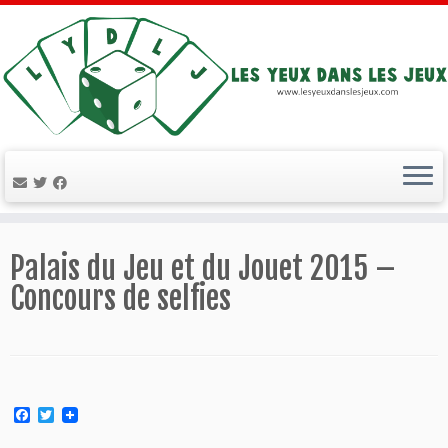
Passer
au
Palais du Jeu et du Jouet 2015 –
contenu
Concours de selfies
F
T
a
w
c
i