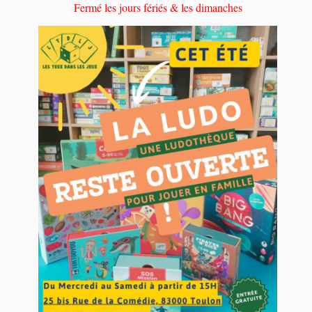
Fermé les jours fériés & les dimanches