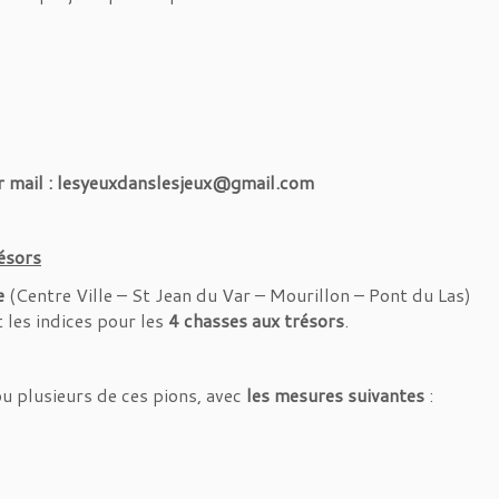
r mail : lesyeuxdanslesjeux@gmail.com
résors
e
(Centre Ville – St Jean du Var – Mourillon – Pont du Las)
 les indices pour les
4 chasses aux trésors
.
ou plusieurs de ces pions, avec
les mesures suivantes
: