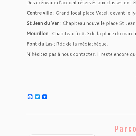
Des créneaux d’accueil réservés aux classes ont ét
Centre ville
: Grand local place Vatel, devant le ly
St Jean du Var
: Chapiteau nouvelle place St Jean
Mourillon
: Chapiteau à côté de la place du march
Pont du Las
: Rdc de la médiathèque.
N’hésitez pas à nous contacter, il reste encore qu
F
T
a
w
c
i
e
t
b
t
o
e
o
r
Parco
k