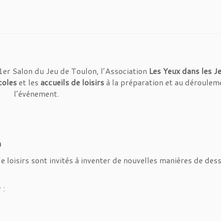
 1er Salon du Jeu de Toulon, l’Association
Les Yeux dans les J
coles
et les
accueils de loisirs
à la préparation et au déroulem
l’événement.
n
de loisirs sont invités à inventer de nouvelles manières de des
 :