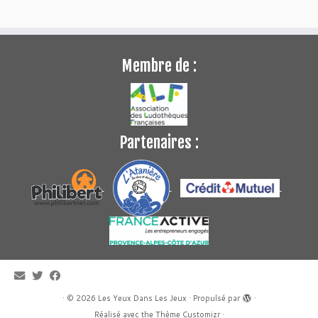
Membre de :
Partenaires :
·
© 2026
Les Yeux Dans Les Jeux
·
Propulsé par
·
Réalisé avec the
Thème Customizr
·