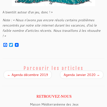
A bientôt autour d’un jeu, donc ! »
Note : « Nous n’avons pas encore résolu certains problèmes
rencontrés par notre site internet durant les vacances, d’où le
faible nombre d’articles récents. Nous travaillons à les résoudre
! »
F
T
a
w
c
i
e
t
b
t
o
e
o
r
Parcourir les articles
k
←
Agenda décembre 2019
Agenda Janvier 2020
→
RETROUVEZ-NOUS
Maison Méditerranéenne des Jeux