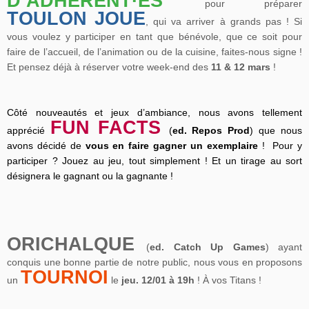
D’ADHÉRENT·ES
pour préparer
TOULON JOUE
, qui va arriver à grands pas ! Si
vous voulez y participer en tant que bénévole, que ce soit pour
faire de l’accueil, de l’animation ou de la cuisine, faites-nous signe !
Et pensez déjà à réserver votre week-end des
11 & 12 mars
!
Côté nouveautés et jeux d’ambiance, nous avons tellement
FUN FACTS
apprécié
(
ed
. Repos Prod
) que nous
avons décidé de
vous en faire gagner un exemplaire
!
Pour y
participer ? Jouez au jeu, tout simplement ! Et un tirage au sort
désignera le gagnant ou la gagnante !
ORICHALQUE
(
ed
. Catch Up Games
) ayant
conquis une bonne partie de notre public, nous vous en proposons
TOURNOI
un
le
jeu. 12/01 à 19h
! À vos Titans !