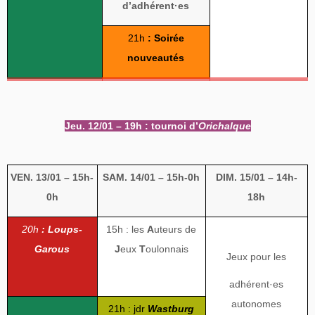
d’
adhérent·es
21h
: Soirée
nouveautés
Jeu. 12/01 – 19h : tournoi d’
Orichalque
VEN. 13/01 – 15h-
SAM. 14/01 – 15h-0h
DIM. 15/01 – 14h-
0h
18h
20h
: Loups-
15h : les
A
uteurs de
Garous
J
eux
T
oulonnais
Jeux pour les
adhérent
·es
autonomes
21h :
jdr
Wastburg