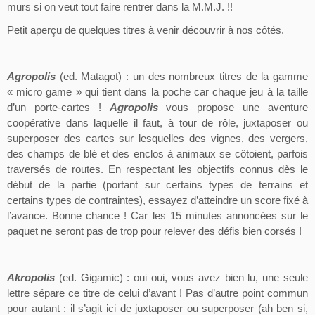
murs si on veut tout faire rentrer dans la M.M.J. !!
Petit aperçu de quelques titres à venir découvrir à nos côtés.
Agropolis
(
ed
.
Matagot
) : un des nombreux titres de la gamme
« micro
game
» qui tient dans la poche car chaque jeu à la taille
d’un porte-cartes !
Agropolis
vous propose une aventure
coopérative dans laquelle il faut, à tour de rôle, juxtaposer ou
superposer des cartes sur lesquelles des vignes, des vergers,
des champs de blé et des enclos à animaux se côtoient, parfois
traversés de routes. En respectant les objectifs connus dès le
début de la partie (portant sur certains types de terrains et
certains types de contraintes), essayez d’atteindre un score fixé à
l’avance. Bonne chance ! Car les 15 minutes annoncées sur le
paquet ne seront pas de trop pour relever des défis bien corsés !
Akropolis
(
ed
.
Gigamic
) : oui
oui
, vous avez bien lu, une seule
lettre sépare ce titre de celui d’avant ! Pas d’autre point commun
pour autant : il s’agit ici de juxtaposer ou superposer (ah ben si,