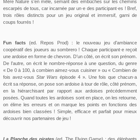
Mère Nature s’en mêle, semant des embûches sur les chemins
escarpés de tous, car incarnée par
un·e
des
participant·es
! Bref,
trois rôles distincts pour un jeu original et immersif, garni de
coups fourrés !
Fun
facts
(
ed
. Repos Prod) : le nouveau jeu d’ambiance
coopératif des joueurs au sombrero ! Chaque
participant·e
reçoit
une ardoise en forme de chevron. D’un côté, on écrit son prénom.
De l’autre, on écrit le nombre-réponse à une question, du genre
« De 0 à 100, à combien aimez-vous cuisiner » ou « Combien de
fois avez-vous
Star Wars
épisode 4 ». Une fois que
chacun·a
écrit sa réponse, on pose son ardoise à tour de rôle, côté prénom,
en la hiérarchisant par rapport aux ardoises précédemment
posées. Quand toutes les ardoises sont en place, on les retourne,
on élime les erreurs et on marque les points en fonctions des
ardoises bien classées ! Simple, efficace et parfait pour mieux
découvrir nos partenaires de jeu !
La Planche des pirates
(
ed
. The
Flying
Game) : des éléphants