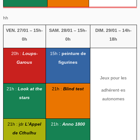
hh
VEN. 27/01 – 15h-
SAM. 28/01 – 15h-
DIM. 29/01 – 14h-
0h
0h
18h
20h :
Loups-
15h
: peinture de
Garous
figurines
Jeux pour les
21h :
Look at the
21h :
Blind test
adhérent
·es
stars
autonomes
21h :
jdr
L’Appel
21h :
Anno 1800
de Cthulhu