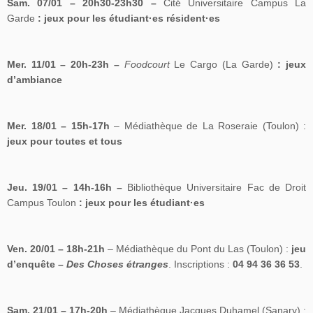
Sam. 07/01 – 20h30-23h30 –
Cité Universitaire Campus La
Garde
: jeux pour
les
étudiant
·es
résident·es
Mer. 11/01 – 20h-23h –
Foodcourt
Le Cargo (La Garde)
: jeux
d’ambiance
Mer. 18/01 – 15h-17h
– Médiathèque de La Roseraie (Toulon) :
jeux pour toutes et tous
Jeu. 19/01 – 14h-16h –
Bibliothèque Universitaire Fac de Droit
Campus Toulon
: jeux pour
les
étudiant
·es
Ven. 20/01 – 18h-21h
– Médiathèque du Pont du Las (Toulon) :
jeu
d’enquête –
Des Choses étranges
. Inscriptions :
04 94 36 36 53
.
Sam. 21/01 – 17h-20h
– Médiathèque Jacques Duhamel (Sanary) :