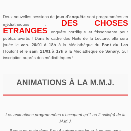
Deux nouvelles sessions de
jeux d’enquête
sont programmées en
DES CHOSES
médiathèques :
ÉTRANGES
, enquête horrifique et frissonnante pour
publics avertis ! Dans le cadre des Nuits de la Lecture, elle sera
jouée le
ven. 20/01 à 18h
à la Médiathèque du
Pont du Las
(Toulon) et le
sam. 21/01 à 17h
à la Médiathèque de
Sanary
. Sur
inscription auprès des médiathèques !
ANIMATIONS À LA M.M.J.
Les animations programmées n’occupent qu’1 ou 2
salle
(s) de la
M.M.J.
Il vous en reste donc 3 ou 4 autres pour jouer à ce que vous