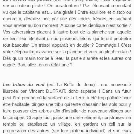
sur un bateau pirate ! On aura tout vu ! Pas étonnant cependant
vu que le capitaine est… une girafe ! Entre équilibre et « stop ou
encore », dévoilez une par une des cartes trésors en sachant
vous arrêter au bon moment. Aucune carte identique n’est sortie ?
Vos adversaires placent à l’autre bout de la planche sur laquelle
se tient leur éléphant un ou plusieurs jetons qui feront peut-être
tout basculer. Un trésor apparaît en double ? Dommage ! C’est
votre éléphant qui avance sur la planche et vers un plouf certain !
Dès qu’un marin tombe à l’eau, la partie s’arrête et les autres ont
gagné. Bon, allez, on en refait une ?
Les tribus du vent
(
ed
. La Boîte de Jeux) : une nouveauté
illustrée par Vincent DUTRAIT, donc superbe ! Dans un futur
peut-être
proche où la surface de la Terre a été trop polluée pour
être habitable, dirigez une tribu qui tente d’assainir les sols pour y
faire pousser des arbres afin d’installer de nouveaux villages sur
la canopée. Chaque tour, jouez une carte élément, construisez un
temple ou établissez un village, en gardant un œil sur la
progression des autres (sur leur plateau individuel) et sur leurs