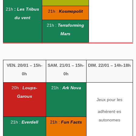
21h
:
Les Tribus
21h :
Kosmopolit
du vent
21h :
Terraforming
Mars
VEN. 20/01 – 15h-
SAM. 21/01 – 15h-
DIM. 22/01 – 14h-18h
0h
0h
20h :
Loups-
21h :
Ark
Nova
Garous
Jeux pour les
adhérent
·es
autonomes
21h :
Everdell
21h :
Fun
Facts