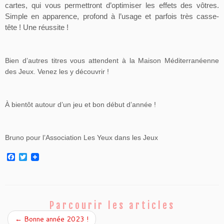
cartes, qui vous permettront d’optimiser les effets des vôtres.
Simple en apparence, profond à l’usage et parfois très casse-
tête ! Une réussite !
Bien d’autres titres vous attendent à la Maison Méditerranéenne
des Jeux. Venez les y découvrir !
À bientôt autour d’un jeu et bon début d’année !
Bruno pour l’Association Les Yeux dans les Jeux
F
T
a
w
c
i
e
t
b
t
o
e
o
r
Parcourir les articles
k
←
Bonne année 2023 !