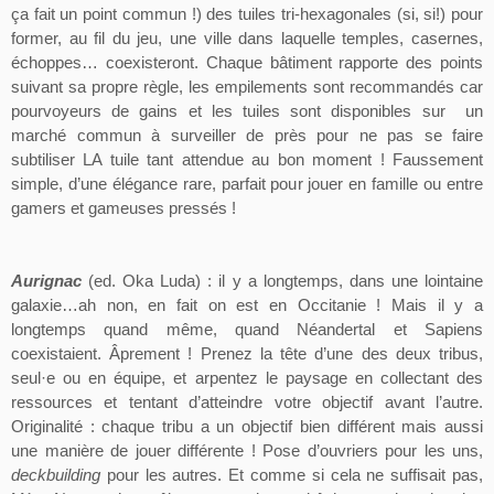
ça fait un point commun !) des tuiles tri-hexagonales (si,
si!
) pour
former, au fil du jeu, une ville dans laquelle temples, casernes,
échoppes… coexisteront. Chaque bâtiment rapporte des points
suivant sa propre règle, les empilements sont recommandés car
pourvoyeurs de gains et les tuiles sont disponibles
sur
un
marché commun à surveiller de près pour ne pas se faire
subtiliser LA tuile tant attendue au bon moment ! Faussement
simple, d’une élégance rare, parfait pour jouer en famille ou entre
gamers et
gameuses
pressés !
Aurignac
(
ed
. Oka
Luda
) : il y a longtemps, dans une lointaine
galaxie…ah non, en fait on est en Occitanie ! Mais il y a
longtemps quand même, quand Néandertal et Sapiens
coexistaient. Âprement ! Prenez la tête d’une des deux tribus,
seul·e
ou en équipe, et arpentez le paysage en collectant des
ressources et tentant d’atteindre votre objectif avant l’autre.
Originalité : chaque tribu a un objectif bien différent mais aussi
une manière de jouer différente ! Pose d’ouvriers pour les uns,
deckbuilding
pour les autres. Et comme si cela ne suffisait pas,