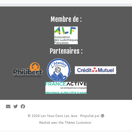
Membre de :
Partenaires :
·
© 2026
Les Yeux Dans Les Jeux
·
Propulsé par
·
Réalisé avec the
Thème Customizr
·