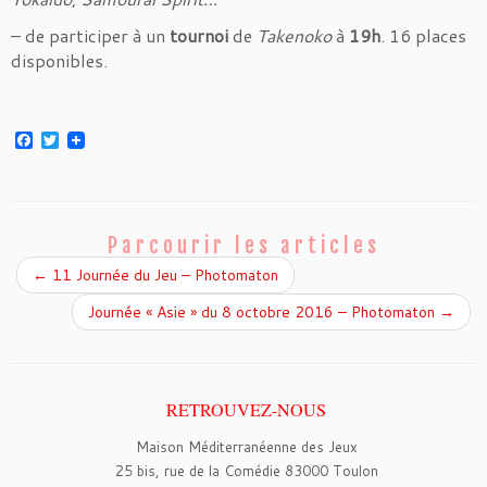
– de participer à un
tournoi
de
Takenoko
à
19h
. 16 places
disponibles.
F
T
a
w
c
i
e
t
b
t
o
e
o
r
Parcourir les articles
k
←
11 Journée du Jeu – Photomaton
Journée « Asie » du 8 octobre 2016 – Photomaton
→
RETROUVEZ-NOUS
Maison Méditerranéenne des Jeux
25 bis, rue de la Comédie 83000 Toulon