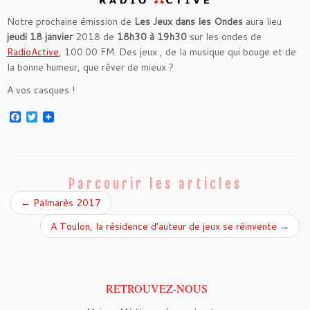
Notre prochaine émission de
Les Jeux dans les Ondes
aura lieu
jeudi 18 janvier
2018 de
18h30 à 19h30
sur les ondes de
RadioActive
, 100.00 FM. Des jeux , de la musique qui bouge et de
la bonne humeur, que rêver de mieux ?
A vos casques !
F
T
a
w
c
i
e
t
b
t
o
e
o
r
Parcourir les articles
k
←
Palmarès 2017
A Toulon, la résidence d’auteur de jeux se réinvente
→
RETROUVEZ-NOUS