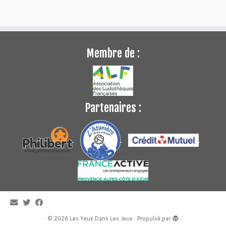
Membre de :
Partenaires :
·
© 2026
Les Yeux Dans Les Jeux
·
Propulsé par
·