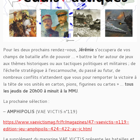
Pour les deux prochains rendez-vous,
Jérémie
s’occupera de vos
champs de bataille afin de pouvoir … « battre le fer autour de jeux
aux thèmes historiques ou aux tactiques politiques et militaires ; de
l’échelle stratégique à l’escarmouche, du passé au futur, de
nombreux conflits n’attendent que vous pour remporter la victoire à
la tête de vos unités en carton, pions, figurines ou cartes » …
tous
les jeudis de 20h00 à minuit à la MMJ
.
La prochaine sélection :
–
AMPHIPOLIS
(VAE VICTIS n°119)
https://www.vaevictismag.fr/fr/magazines/47-vaevictis-n119-
edition-jeu-amphipolis-424-422-av-jc.html
Le supplément du magazine VAE VICTIS présente les batailles et