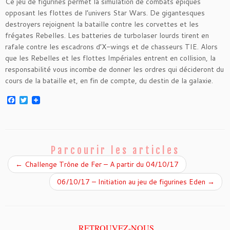
Ce jeu de figurines permet la simulation de combats épiques
opposant les flottes de l’univers Star Wars. De gigantesques
destroyers rejoignent la bataille contre les corvettes et les
frégates Rebelles. Les batteries de turbolaser lourds tirent en
rafale contre les escadrons d’X-wings et de chasseurs TIE. Alors
que les Rebelles et les flottes Impériales entrent en collision, la
responsabilité vous incombe de donner les ordres qui décideront du
cours de la bataille et, en fin de compte, du destin de la galaxie.
F
T
a
w
c
i
e
t
b
t
o
e
o
r
Parcourir les articles
k
←
Challenge Trône de Fer – A partir du 04/10/17
06/10/17 – Initiation au jeu de figurines Eden
→
RETROUVEZ-NOUS