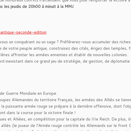
us les jeudis de 20h00 à minuit à la MMJ
.
antique-seconde-edition
ous un conquérant ou un sage ? Préférerez-vous accumuler des riches
e de votre peuple antique, construisez des cités, érigez des temples, f
alères affronter les armées ennemies et établir de nouvelles colonies.
rd inexistant dans ce grand jeu de stratégie, de gestion, de diplomatie
de Guerre Mondiale en Europe.
upes Allemandes du territoire Français, les armées des Alliés se tienn
, la puissante armée rouge se prépare à la dernière offensive, dont l’obj
nt dans la course pour la victoire finale !
 et Alliées, en compétition pour la capitale du IIIe Reich. De plus, il
lliés (le joueur de l’Armée rouge contrôle les Allemands sur le front 