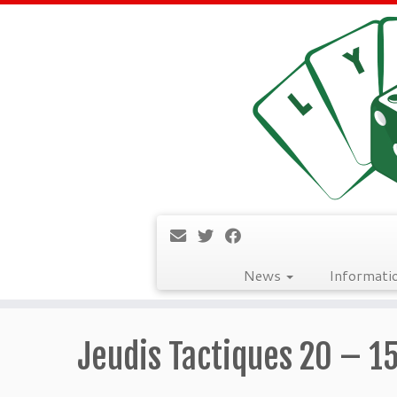
News
Informati
Passer
au
Jeudis Tactiques 20 – 1
contenu