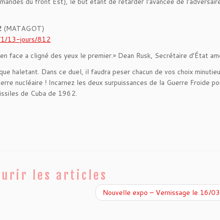
emandes du front Est), le but étant de retarder l’avancée de l’adversair
2
(MATAGOT)
/1/13-jours/812
d’en face a cligné des yeux le premier.» Dean Rusk, Secrétaire d’État am
ue haletant. Dans ce duel, il faudra peser chacun de vos choix minuti
erre nucléaire ! Incarnez les deux surpuissances de la Guerre Froide po
issiles de Cuba de 1962.
urir les articles
Nouvelle expo – Vernissage le 16/0