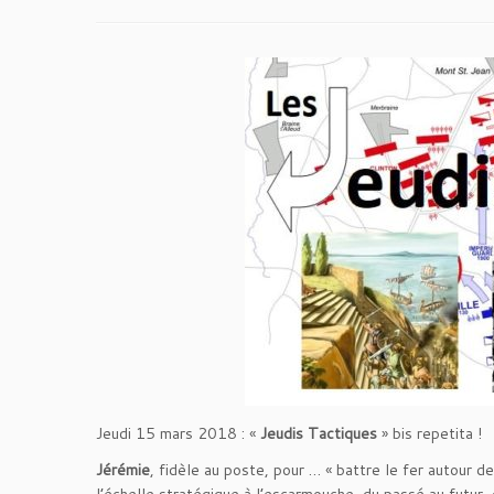
Jeudi 15 mars 2018 : «
Jeudis Tactiques
» bis repetita !
Jérémie
, fidèle au poste, pour … « battre le fer autour de
l’échelle stratégique à l’escarmouche, du passé au futur,