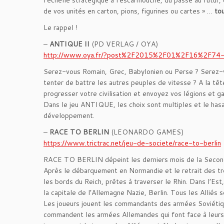
de vos unités en carton, pions, figurines ou cartes » …
to
Le rappel !
–
ANTIQUE II
(PD VERLAG / OYA)
http://www.oya.fr/
?post%2F2015%2F01%2F16%2F74
-
Serez-vous Romain, Grec, Babylonien ou Perse ? Serez-v
tenter de battre les autres peuples
de vitesse ? A la têt
progresser votre civilisation et envoyez vos légions et g
Dans le jeu ANTIQUE, les choix sont multiples et le hasa
développement.
–
RACE TO BERLIN
(LEONARDO GAMES)
https://www.trictrac.net/
jeu-de-societe/
race-to-berlin
RACE TO BERLIN dépeint les derniers mois de la Secon
Après le débarquement en Normandie et le retrait des tro
les bords du Reich, prêtes à traverser le Rhin. Dans l’Est
la capitale de l’Allemagne Nazie, Berlin. Tous les Alliés so
Les joueurs jouent les commandants des armées Soviétiques
commandent les armées Allemandes qui font face à leurs a