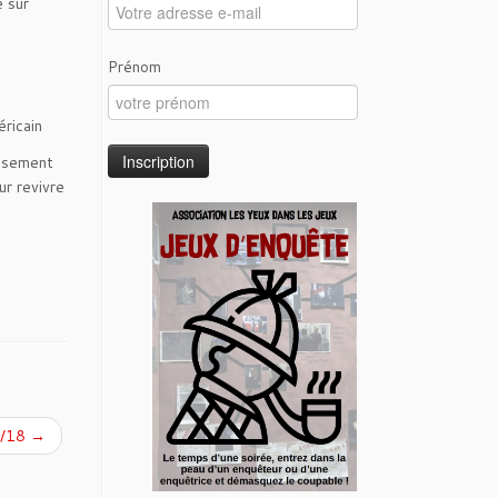
e sur
Prénom
éricain
eusement
ur revivre
3/18
→