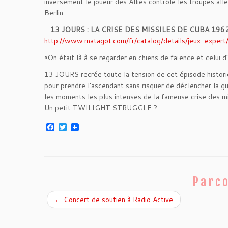
inversement le joueur des Alliés contrôle les troupes all
Berlin.
–
13 JOURS : LA CRISE DES MISSILES DE CUBA 196
http://www.matagot.com/fr/
catalog/details/
jeux-expert
«On était là à se regarder en chiens de faïence et celui 
13 JOURS recrée toute la tension de cet épisode historiq
pour prendre l’ascendant sans risquer de déclencher la gu
les moments les plus intenses de la fameuse crise des m
Un petit TWILIGHT STRUGGLE ?
F
T
a
w
c
i
e
t
b
t
o
e
o
r
Parco
k
←
Concert de soutien à Radio Active