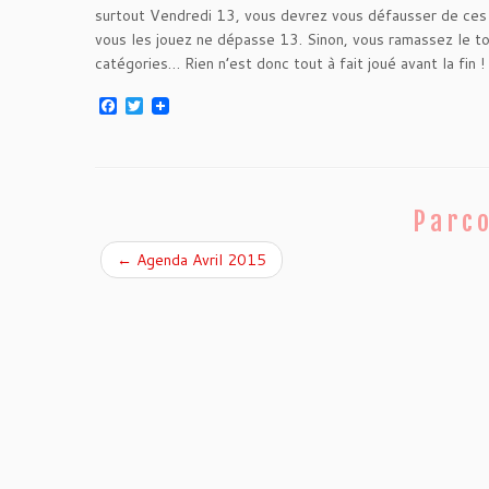
surtout Vendredi 13, vous devrez vous défausser de ces c
vous les jouez ne dépasse 13. Sinon, vous ramassez le tout
catégories… Rien n’est donc tout à fait joué avant la fin 
F
T
a
w
c
i
e
t
b
t
o
e
o
r
Parco
k
←
Agenda Avril 2015