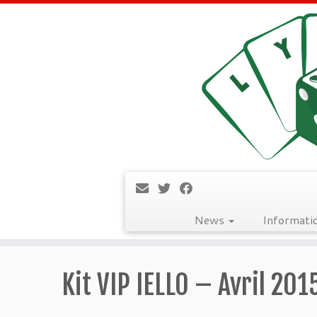
News
Informati
Passer
au
Kit VIP IELLO – Avril 201
contenu