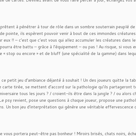
e de cartes. Devinez avant de vous faire percer à jour, échangez vos 
pprêtent à pénétrer à tour de rôle dans un sombre souterrain peuplé de
 pointe, ils espèrent pouvoir venir à bout de ces immondes créatures
 eux !! – c’est que c’est vous qui allez accumuler les créatures dans le
 pourra être battu – grâce à l’équipement – ou pas ! Au risque, si vous 
 de « stop ou encore » et de bluff (une spécialité de la gamme) dans leque
 petit jeu d’ambiance déjanté à souhait ! Un des joueurs quitte la tab
ne carte tirée, se mettent d’accord sur la pathologie qu’ils partageront t
niversaire tous les jours ? / croient-ils être dans la jungle ? / ou alors 
 Le psy revient, pose une questions à chaque joueur, propose une pathol
ions. Un bon jeu d’interprétation qui génère une véritable effervescence 
e vous portera peut-être pas bonheur ! Miroirs brisés, chats noirs, éche