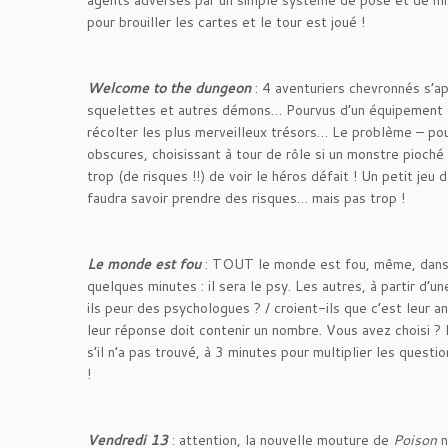
agents adverses par un simple système de pose et de mis
pour brouiller les cartes et le tour est joué !
Welcome to the dungeon
: 4 aventuriers chevronnés s’a
squelettes et autres démons… Pourvus d’un équipement de
récolter les plus merveilleux trésors… Le problème – pour
obscures, choisissant à tour de rôle si un monstre pioché
trop (de risques !!) de voir le héros défait ! Un petit jeu
faudra savoir prendre des risques… mais pas trop !
Le monde est fou
: TOUT le monde est fou, même, dans ce
quelques minutes : il sera le psy. Les autres, à partir d’u
ils peur des psychologues ? / croient-ils que c’est leur an
leur réponse doit contenir un nombre. Vous avez choisi ?
s’il n’a pas trouvé, à 3 minutes pour multiplier les quest
!
Vendredi 13
: attention, la nouvelle mouture de
Poison
n