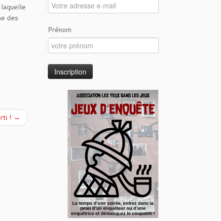
 laquelle
ne des
Prénom
rti !
→