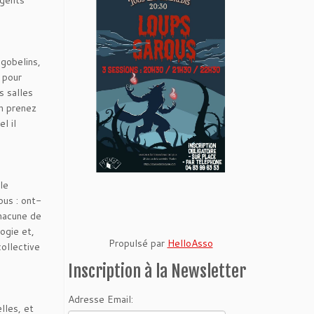
agents
 gobelins,
 pour
s salles
en prenez
l il
le
ous : ont-
chacune de
ogie et,
Propulsé par
HelloAsso
collective
Inscription à la Newsletter
Adresse Email:
lles, et