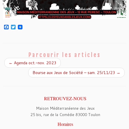
F
T
a
w
c
i
e
t
b
t
o
e
o
r
Parcourir les articles
k
←
Agenda oct.-nov. 2023
Bourse aux Jeux de Société – sam. 25/11/23
→
RETROUVEZ-NOUS
Maison Méditerranéenne des Jeux
25 bis, rue de la Comédie 83000 Toulon
Horaires